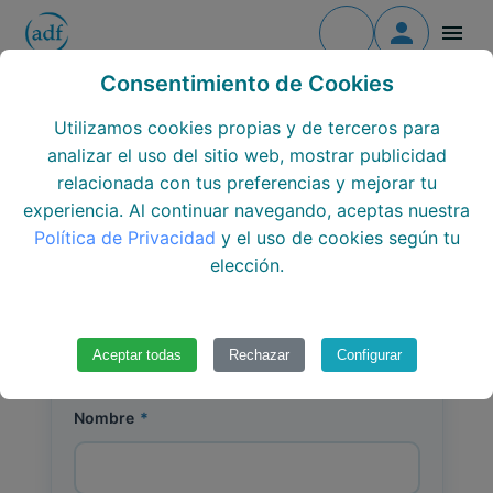
Contacto
Todos los cursos
PREINSCRIPCIÓN DEL CURSO:
Consentimiento de Cookies
Programación didáctica de acciones
Todos los centros
Utilizamos cookies propias y de terceros para
formativas para el empleo
analizar el uso del sitio web, mostrar publicidad
Todos los Módulos
relacionada con tus preferencias y mejorar tu
2503364.6.P
experiencia. Al continuar navegando, aceptas nuestra
Formación continua
Política de Privacidad
y el uso de cookies según tu
elección.
Únete al equipo
Datos personales
Aceptar todas
Rechazar
Configurar
Nombre
*