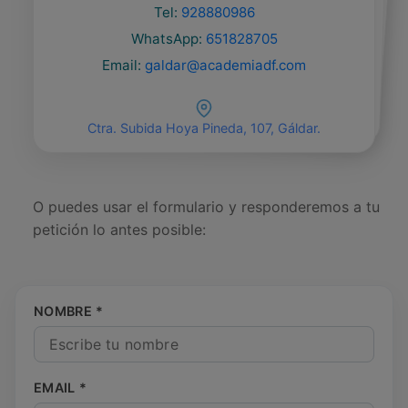
928170744
Tel:
828124412
Tel:
828026302
Tel:
928880986
WhatsApp:
605291392
WhatsApp:
614244047
WhatsApp:
614244047
Email:
tamaraceite@academiadf.com
WhatsApp:
651828705
Email:
e-talent@academiadf.com
Email:
telde@academiadf.com
Email:
galdar@academiadf.com
Ctra. de Teror, 41, Tamaraceite 35018 Las Palmas
Calle Rivero Bethencourt, 37, Telde.
de Gran Canaria, Las Palmas (Gran Canaria)
Calle Rivero Bethencourt, 37, Telde.
Ctra. Subida Hoya Pineda, 107, Gáldar.
O puedes usar el formulario y responderemos a tu
petición lo antes posible:
NOMBRE *
EMAIL *