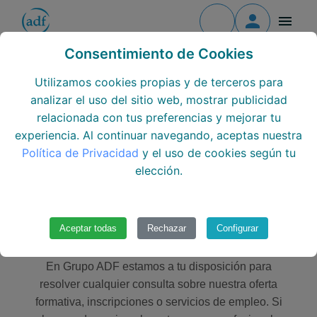
Contacto
Todos los cursos
Consentimiento de Cookies
Contacto
Todos los centros
Utilizamos cookies propias y de terceros para
analizar el uso del sitio web, mostrar publicidad
En ADF estamos para ayudarte en lo que necesites
Todos los Módulos
relacionada con tus preferencias y mejorar tu
experiencia. Al continuar navegando, aceptas nuestra
Formación continua
Política de Privacidad
y el uso de cookies según tu
elección.
Únete al equipo
Contacta con Nuestros
Aceptar todas
Rechazar
Configurar
Centros de Formación
En Grupo ADF estamos a tu disposición para
resolver cualquier consulta sobre nuestra oferta
formativa, inscripciones o servicios de empleo. Si