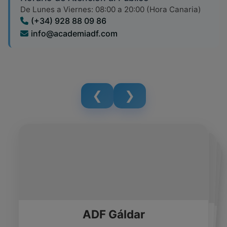
De Lunes a Viernes: 08:00 a 20:00 (Hora Canaria)
(+34) 928 88 09 86
info@academiadf.com
❮
❯
Formavanza
E-Talent
Cife - San Gregorio
ADF Gáldar
Teléfono: