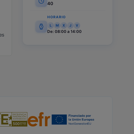
40
HORARIO
L
M
X
J
V
De: 08:00 a 14:00
es