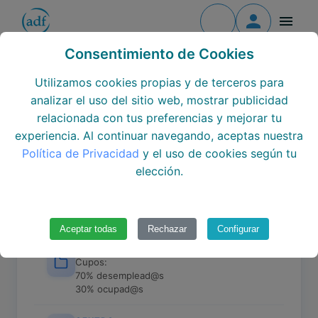
Contacto
Todos los cursos
Consentimiento de Cookies
REPOSTERÍA
Todos los centros
Utilizamos cookies propias y de terceros para
analizar el uso del sitio web, mostrar publicidad
25-35/008108
Todos los Módulos
relacionada con tus preferencias y mejorar tu
experiencia. Al continuar navegando, aceptas nuestra
Formación continua
Política de Privacidad
y el uso de cookies según tu
elección.
Únete al equipo
Datos del curso
Aceptar todas
Rechazar
Configurar
TIPO
Prioritariamente desemplead@s
Cupos:
70% desemplead@s
30% ocupad@s