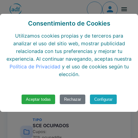
Contacto
Todos los cursos
Consentimiento de Cookies
EL SERVICIO DE COMIDAS EN
Todos los centros
Utilizamos cookies propias y de terceros para
CENTROS SANITARIOS Y
analizar el uso del sitio web, mostrar publicidad
SOCIOSANITARIOS
Todos los Módulos
relacionada con tus preferencias y mejorar tu
experiencia. Al continuar navegando, aceptas nuestra
2515262.2.9.T
Formación continua
Política de Privacidad
y el uso de cookies según tu
elección.
Únete al equipo
Aceptar todas
Rechazar
Configurar
Datos del curso
TIPO
SCE OCUPADOS
Cupos:
70% ocupad@s