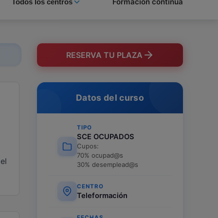
Formación continua
Todos los centros
RESERVA TU PLAZA
Datos del curso
TIPO
SCE OCUPADOS
Cupos:
70% ocupad@s
el
30% desemplead@s
CENTRO
Teleformación
FECHAS