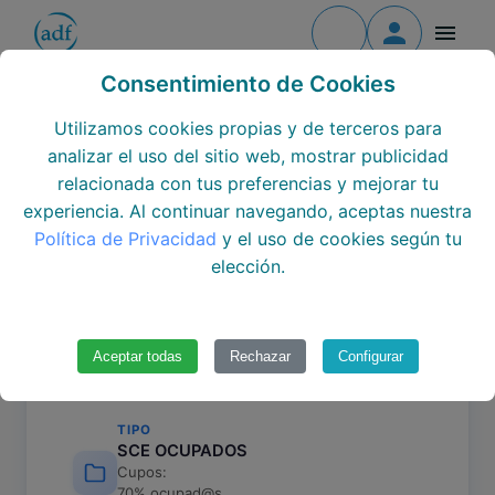
Contacto
Todos los cursos
Consentimiento de Cookies
POSICIONAMIENTO WEB Y
Todos los centros
Utilizamos cookies propias y de terceros para
MARKETING DIGITAL EN
analizar el uso del sitio web, mostrar publicidad
BUSCADORES
Todos los Módulos
relacionada con tus preferencias y mejorar tu
experiencia. Al continuar navegando, aceptas nuestra
2503364.26.P
Formación continua
Política de Privacidad
y el uso de cookies según tu
elección.
Únete al equipo
Aceptar todas
Rechazar
Configurar
Datos del curso
TIPO
SCE OCUPADOS
Cupos:
70% ocupad@s