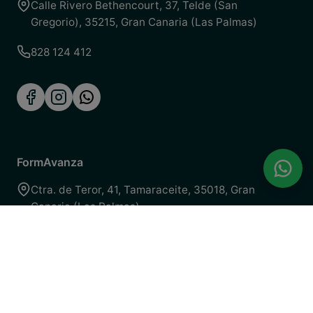
Calle Rivero Bethencourt, 37
,
Telde (San
Gregorio)
,
35215
,
Gran Canaria (Las Palmas)
828 124 412
FormAvanza
Ctra. de Teror, 41
,
Tamaraceite
,
35018
,
Gran
Canaria (Las Palmas)
928 170 744