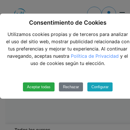
Contacto
Todos los cursos
Consentimiento de Cookies
Utilizamos cookies propias y de terceros para analizar
Todos los centros
el uso del sitio web, mostrar publicidad relacionada con
tus preferencias y mejorar tu experiencia. Al continuar
Todos los Módulos
navegando, aceptas nuestra
Política de Privacidad
y el
uso de cookies según tu elección.
Formación continua
Únete al equipo
Aceptar todas
Rechazar
Configurar
Todos los cursos